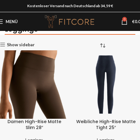
Kostenloser Versand nach Deutschland ab 34,59 €
0
MENÜ
€
0.
Leggings
Startseite
Damen
Kleidung
Leggings
Show sidebar
Damen High-Rise Matte
Weibliche High-Rise Matte
Slim 28″
Tight 25″
Leggings
Leggings