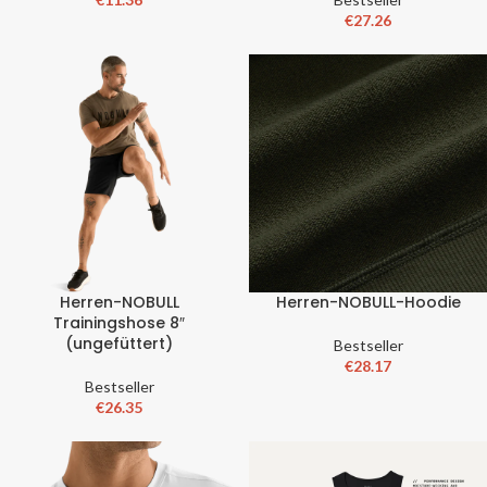
€
27.26
Herren-NOBULL
Herren-NOBULL-Hoodie
Trainingshose 8″
(ungefüttert)
Bestseller
€
28.17
Bestseller
€
26.35