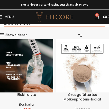
Kostenloser Versand nach Deutschland ab 34,59 €
0
MENÜ
€
0.
Bestseller
Startseite
Herren
Herren
Bestseller
Show sidebar
Elektrolyte
Grasgefüttertes
Molkenprotein-Isolat
Bestseller
€
11.36
Bestseller