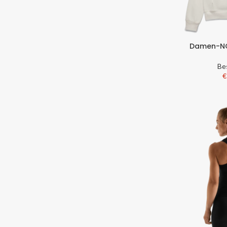
Damen-NO
Be
€