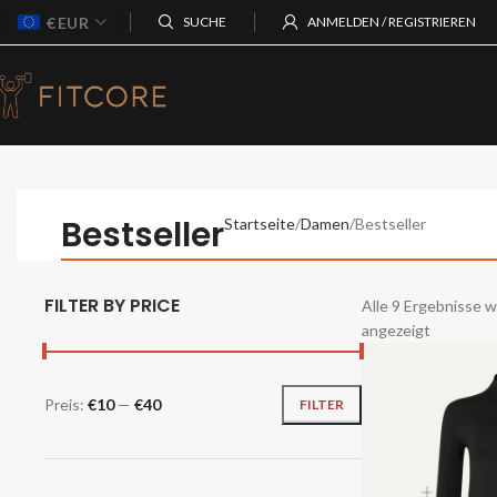
€
EUR
SUCHE
ANMELDEN / REGISTRIEREN
Bestseller
Startseite
Damen
Bestseller
FILTER BY PRICE
Alle 9 Ergebnisse 
angezeigt
Preis:
€10
—
€40
FILTER