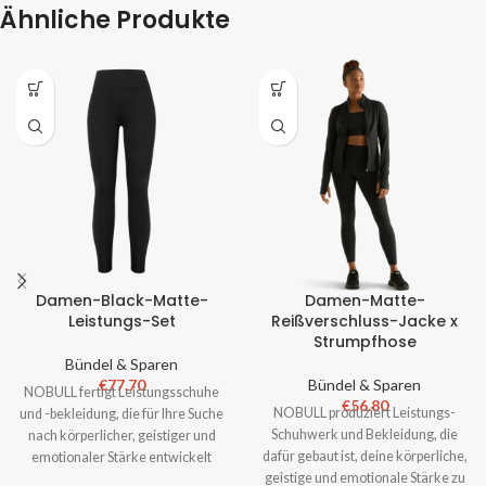
Ähnliche Produkte
Damen-Black-Matte-
Damen-Matte-
Leistungs-Set
Reißverschluss-Jacke x
Strumpfhose
Bündel & Sparen
€
77.70
Bündel & Sparen
NOBULL fertigt Leistungsschuhe
€
56.80
NOBULL produziert Leistungs-
und -bekleidung, die für Ihre Suche
Schuhwerk und Bekleidung, die
nach körperlicher, geistiger und
dafür gebaut ist, deine körperliche,
emotionaler Stärke entwickelt
geistige und emotionale Stärke zu
wurden. Keine Spiele