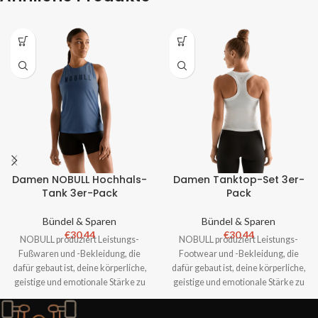
Damen NOBULL Hochhals-
Damen Tanktop-Set 3er-
Tank 3er-Pack
Pack
Bündel & Sparen
Bündel & Sparen
€
30.44
€
30.44
NOBULL produziert Leistungs-
NOBULL produziert Leistungs-
Fußwaren und -Bekleidung, die
Footwear und -Bekleidung, die
dafür gebaut ist, deine körperliche,
dafür gebaut ist, deine körperliche,
geistige und emotionale Stärke zu
geistige und emotionale Stärke zu
fördern. Keine Spiele
fördern. Keine Spiele