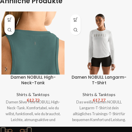
Ähnliche Produkte
Damen NOBULL High-
Damen NOBULL Langarm-
Neck-Tank
T-Shirt
Shirts & Tanktops
Shirts & Tanktops
€
12.72
€
17.27
Damen Silver Pine NOBULL High-
Das weiße Damen NOBULL
Neck-Tank. Komfortabel, wie du
Langarm-T-Shirt ist dein
willst, funktionell, wie du brauchst.
alltägliches Trainings-T-Shirt für
Leichte, atmungsaktive und
bequemen Komfort und Leistung.
funktionale Bekleidung.
Jetzt shoppen.