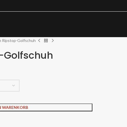
 Ripstop-Golfschuh
-Golfschuh
EN WARENKORB