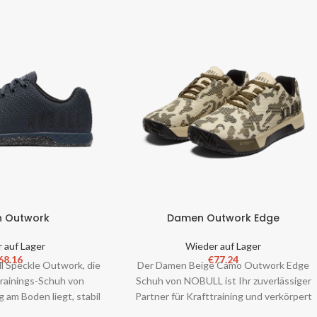
 Outwork
Damen Outwork Edge
 auf Lager
Wieder auf Lager
68.16
€
77.24
l Speckle Outwork, die
Der Damen Beige Camo Outwork Edge
Trainings-Schuh von
Schuh von NOBULL ist Ihr zuverlässiger
 am Boden liegt, stabil
Partner für Krafttraining und verkörpert
 geformt ist – all
die gleiche Widerstandsfähigkeit und