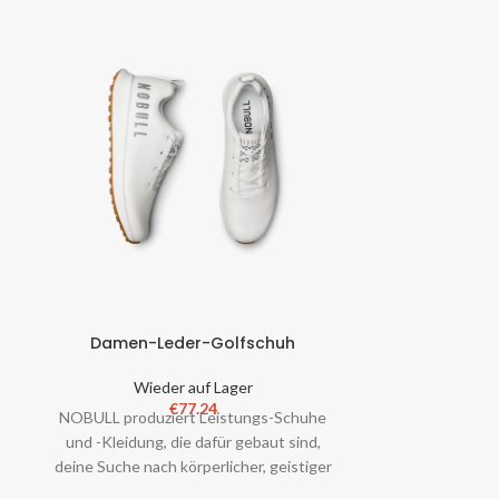
Damen-Leder-Golfschuh
Damen-
Wieder auf Lager
Wie
€
77.24
NOBULL produziert Leistungs-Schuhe
Ein weicher 
und -Kleidung, die dafür gebaut sind,
unserem mark
deine Suche nach körperlicher, geistiger
Training und d
und emotionaler Stärke zu unterstütz
Material für d