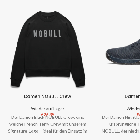
Damen NOBULL Crew
Damen
Wieder auf Lager
Wieder
€
26.35
€
Der Damen Black NOBULL Crew, eine
Der Damen Nightfal
weiche French Terry Crew mit unserem
ursprüngliche 
Signature-Logo – ideal für den Einsatz im
NOBULL, der niedrig
und außerhalb des Fitnessstudios. Mat
und anatomisch