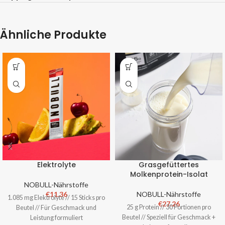
Ähnliche Produkte
Elektrolyte
Grasgefüttertes
Molkenprotein-Isolat
NOBULL-Nährstoffe
€
11.36
NOBULL-Nährstoffe
1.085 mg Elektrolyte // 15 Sticks pro
€
27.26
25 g Protein // 30 Portionen pro
Beutel // Für Geschmack und
Beutel // Speziell für Geschmack +
Leistung formuliert