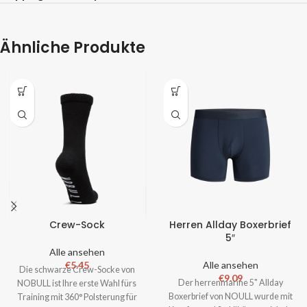
Ähnliche Produkte
Crew-Sock
Herren Allday Boxerbrief
5″
Alle ansehen
€
5.45
Alle ansehen
Die schwarze Crew-Socke von
€
9.09
Der herrenmarine 5" Allday
NOBULL ist Ihre erste Wahl fürs
Boxerbrief von NOULL wurde mit
Training mit 360° Polsterung für