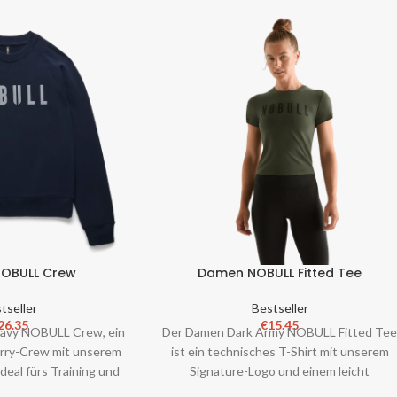
OBULL Crew
Damen NOBULL Fitted Tee
tseller
Bestseller
26.35
€
15.45
avy NOBULL Crew, ein
Der Damen Dark Army NOBULL Fitted Te
rry-Crew mit unserem
ist ein technisches T-Shirt mit unserem
deal fürs Training und
Signature-Logo und einem leicht
ttelgewichtiger Sto
verkürzten Schnitt, der deinem Körper pe