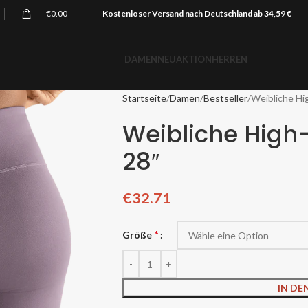
€
0.00
Kostenloser Versand nach Deutschland ab 34,59 €
DAMEN
NEU
AKTION
HERREN
Startseite
Damen
Bestseller
Weibliche Hi
Weibliche High-
28″
€
32.71
*
Größe
IN D