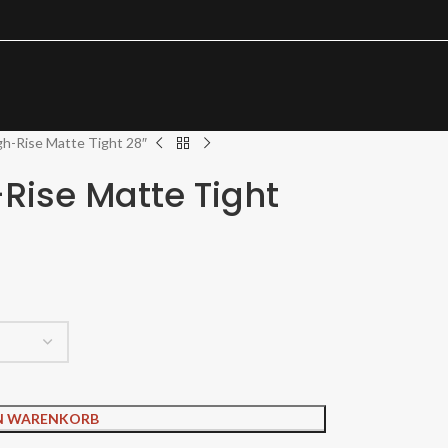
gh-Rise Matte Tight 28″
Rise Matte Tight
EN WARENKORB