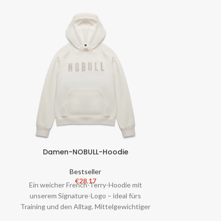
Damen-NOBULL-Hoodie
Damen-NO
Bestseller
€
28.17
e
Ein weicher French-Terry-Hoodie mit
Der Damen-S
unserem Signature-Logo – ideal fürs
besteht aus 
Training und den Alltag. Mittelgewichtiger
Performance
Stoff für den ganzen Jahr über. Rip
Logo und ist 