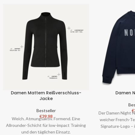
Damen Mattem Reißverschluss-
Damen N
Jacke
Bes
Bestseller
€
Der Damen Night N
€
39.98
Weich. Atmungsaktiv. Formend. Eine
weicher French-Te
Allrounder-Schicht für low-impact Training
Signature-Logo – i
und den täglichen Einsatz.
den Alltag. Mi