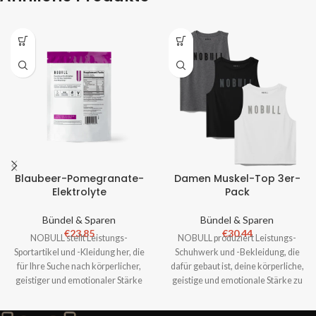
Blaubeer-Pomegranate-
Damen Muskel-Top 3er-
Elektrolyte
Pack
Bündel & Sparen
Bündel & Sparen
€
23.85
€
30.44
NOBULL stellt Leistungs-
NOBULL produziert Leistungs-
Sportartikel und -Kleidung her, die
Schuhwerk und -Bekleidung, die
für Ihre Suche nach körperlicher,
dafür gebaut ist, deine körperliche,
geistiger und emotionaler Stärke
geistige und emotionale Stärke zu
geeignet sind. Keine Sp
fördern. Keine Spiel