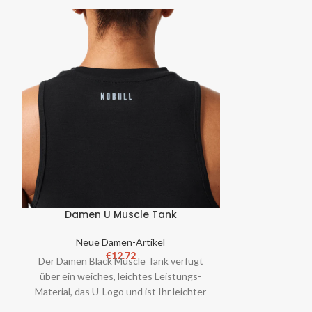
Damen U Muscle Tank
Dame
Neue Damen-Artikel
Neue
€
12.72
Der Damen Black Muscle Tank verfügt
Der schwarz
über ein weiches, leichtes Leistungs-
NOBULL überz
Material, das U-Logo und ist Ihr leichter
Passform und l
und luftiger Trainings-Tank für jed
und ist dein L