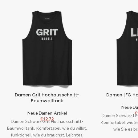
Damen Grit Hochausschnitt-
Damen LFG Ho
Baumwolltank
Neue Da
Neue Damen-Artikel
€
Damen Schwarz LF
€
12.72
Damen Schwarz Grit Hochausschnitt-
Komfortabel, wie Si
Baumwolltank. Komfortabel, wie du willst,
wie Sie es b
funktionell, wie du brauchst. Leichtes,
atmungsaktiv