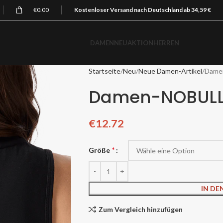
€
0.00
Kostenloser Versand nach Deutschland ab 34,59 €
DAMEN
NEU
AKTION
HERREN
Startseite
Neu
Neue Damen-Artikel
Dame
Damen-NOBULL 
€
12.72
*
Größe
IN D
Zum Vergleich hinzufügen