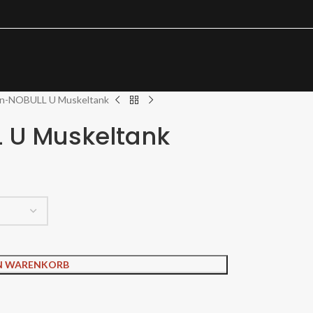
n-NOBULL U Muskeltank
U Muskeltank
EN WARENKORB