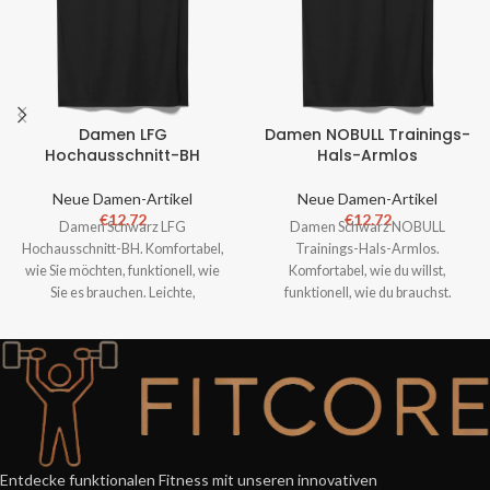
Damen LFG
Damen NOBULL Trainings-
Hochausschnitt-BH
Hals-Armlos
Neue Damen-Artikel
Neue Damen-Artikel
€
12.72
€
12.72
Damen Schwarz LFG
Damen Schwarz NOBULL
Hochausschnitt-BH. Komfortabel,
Trainings-Hals-Armlos.
wie Sie möchten, funktionell, wie
Komfortabel, wie du willst,
Sie es brauchen. Leichte,
funktionell, wie du brauchst.
atmungsaktive und funktionale
Leichtes, atmungsaktives und
Bekleidung
funktionales Sporto
Entdecke funktionalen Fitness mit unseren innovativen