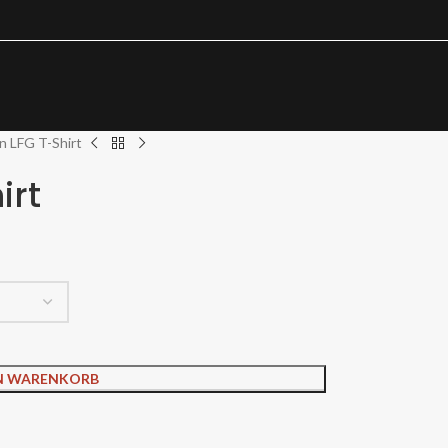
n LFG T-Shirt
irt
EN WARENKORB