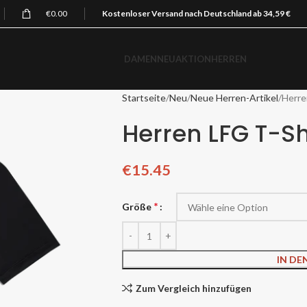
€
0.00
Kostenloser Versand nach Deutschland ab 34,59 €
DAMEN
NEU
AKTION
HERREN
Startseite
Neu
Neue Herren-Artikel
Herre
Herren LFG T-Sh
€
15.45
*
Größe
IN D
Zum Vergleich hinzufügen