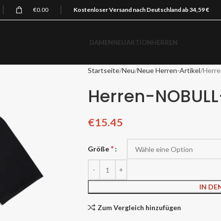
€
0.00
Kostenloser Versand nach Deutschland ab 34,59 €
DAMEN
NEU
AKTION
HERREN
Startseite
Neu
Neue Herren-Artikel
Herre
Herren-NOBULL-
€
15.45
*
Größe
IN D
Zum Vergleich hinzufügen