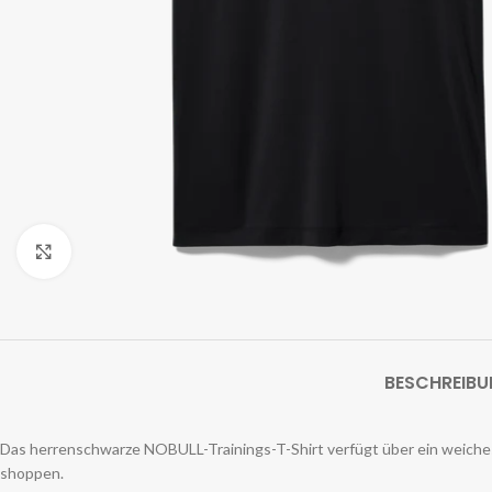
Zum Vergrößern klicken
BESCHREIB
Das herrenschwarze NOBULL-Trainings-T-Shirt verfügt über ein weiches, 
shoppen.