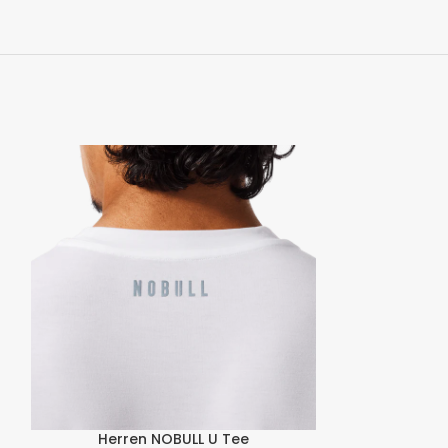
Herren NOBULL U Tee
Herren