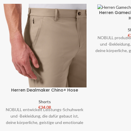
Herren Gamec
S
€
NOBULL produzier
und -Bekleidung, 
deine körperliche, 
Stärke zu förd
Herren Dealmaker Chino+ Hose
Shorts
€
34.08
NOBULL entwickelt Leistungs-Schuhwerk
und -Bekleidung, die dafür gebaut ist,
deine körperliche, geistige und emotionale
Stärke zu fördern. Keine Spiel