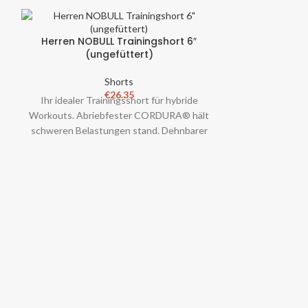
Herren NOBULL Trainingshort 6″
(ungefüttert)
Shorts
€
26.35
Ihr idealer Trainingsshort für hybride
e
Workouts. Abriebfester CORDURA® hält
schweren Belastungen stand. Dehnbarer
Einsatz bewegt sich mit Ihnen bei Ca
Herren NOBU
(
Dein Allround-T
Workouts. Abr
schweren 