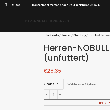
€
0.00
Kostenloser Versand nach Deutschland ab 34,59 €
DAMEN
NEU
AKTION
HERREN
Startseite
Herren
Kleidung
Shorts
Herren
Herren-NOBULL 
(unfuttert)
€
26.35
*
Größe
IN D