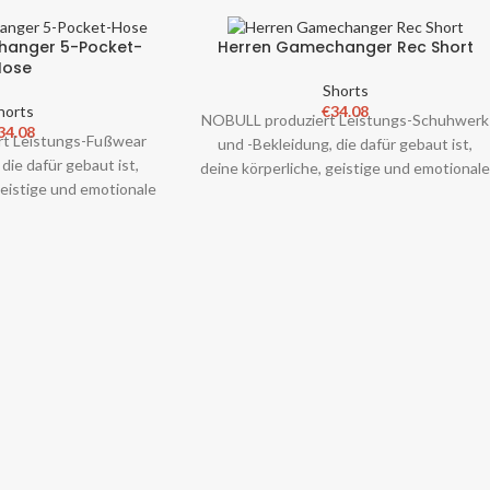
hanger 5-Pocket-
Herren Gamechanger Rec Short
Hose
Shorts
horts
€
34.08
NOBULL produziert Leistungs-Schuhwerk
34.08
t Leistungs-Fußwear
und -Bekleidung, die dafür gebaut ist,
die dafür gebaut ist,
deine körperliche, geistige und emotional
geistige und emotionale
Stärke zu fördern. Keine Spiel
ern. Keine Spieler