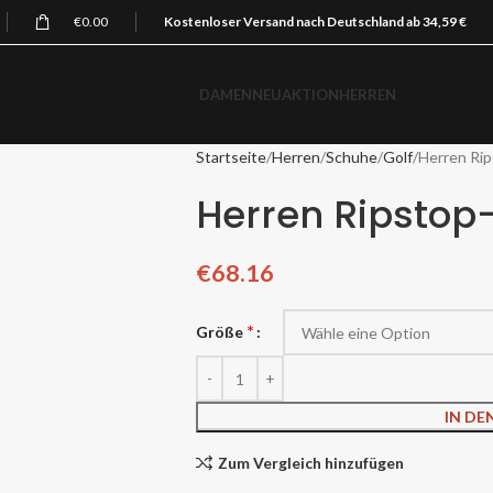
€
0.00
Kostenloser Versand nach Deutschland ab 34,59 €
DAMEN
NEU
AKTION
HERREN
Startseite
Herren
Schuhe
Golf
Herren Ri
Herren Ripstop
€
68.16
*
Größe
IN D
Zum Vergleich hinzufügen