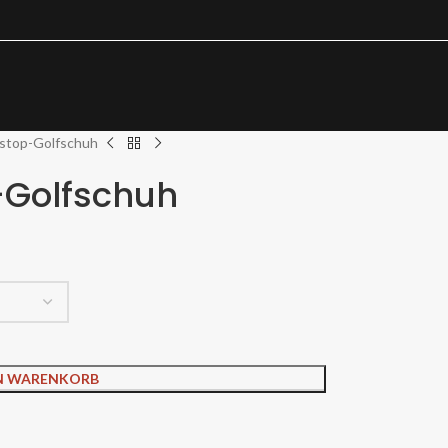
pstop-Golfschuh
-Golfschuh
EN WARENKORB