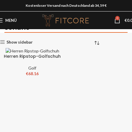
Kostenloser Versand nach Deutschland ab 34,59 €
0
MENÜ
€
0.
Schuhe
Startseite
Herren
Schuhe
Show sidebar
Herren Ripstop-Golfschuh
Golf
€
68.16