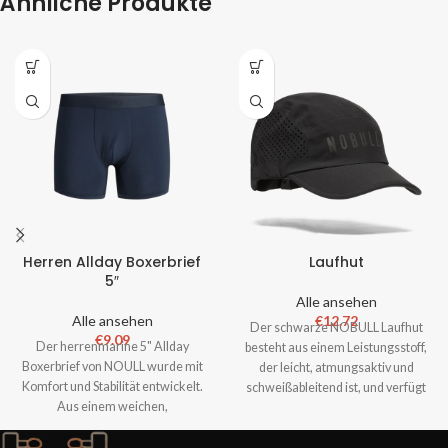
Ähnliche Produkte
Herren Allday Boxerbrief
Laufhut
5″
Alle ansehen
Alle ansehen
€
12.72
Der schwarze NOBULL Laufhut
€
9.09
Der herrenmarine 5" Allday
besteht aus einem Leistungsstoff,
Boxerbrief von NOULL wurde mit
der leicht, atmungsaktiv und
Komfort und Stabilität entwickelt.
schweißableitend ist, und verfügt
Aus einem weichen,
über eine gebogene Krempe
atmungsaktiven Baumwollmix
gefertigt u