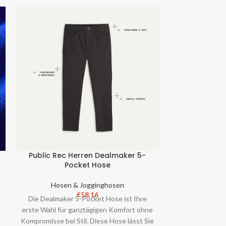
Public Rec Herren Dealmaker 5-
Public Re
Pocket Hose
Hosen & Jogginghosen
Hosen
€
58.16
Die Dealmaker 5-Pocket Hose ist Ihre
Wenn Sie sich v
erste Wahl für ganztägigen Komfort ohne
kleiden – abe
Kompromisse bei Stil. Diese Hose lässt Sie
wollen, angezog