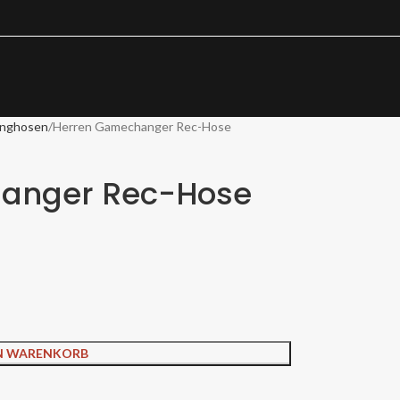
inghosen
Herren Gamechanger Rec-Hose
anger Rec-Hose
EN WARENKORB