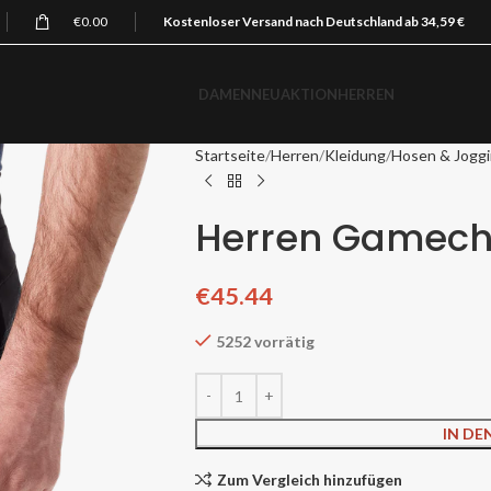
€
0.00
Kostenloser Versand nach Deutschland ab 34,59 €
DAMEN
NEU
AKTION
HERREN
Startseite
Herren
Kleidung
Hosen & Jogg
Herren Gamech
€
45.44
5252 vorrätig
IN D
Zum Vergleich hinzufügen