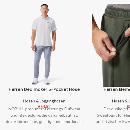
Herren Dealmaker 5-Pocket Hose
Herren Elem
Hosen & Jogginghosen
Hosen & 
€
54.52
€
NOBULL produziert Leistungs-Fußwear
Der dunkelgrü
und -Bekleidung, die dafür gebaut ist,
Sweatpant für Herr
deine körperliche, geistige und emotionale
und stylischer Sw
Stärke zu fördern. Keine Spieler
Tag Komfort. Bewä