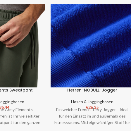
ents Sweatpant
Herren-NOBULL-Jogger
Jogginghosen
Hosen & Jogginghosen
35.44
€
26.35
ne Army Elements
Ein weicher French-Terry-Jogger – ideal
en ist Ihr vielseitiger
für den Einsatz im und außerhalb des
eatpant für den ganzen
Fitnessraums. Mittelgewichtiger Stoff für
ltigen Sie alles, was
den ganzen Jahr über. Elastisch