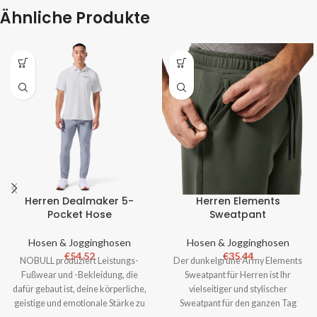
Ähnliche Produkte
Herren Dealmaker 5-
Herren Elements
Pocket Hose
Sweatpant
Hosen & Jogginghosen
Hosen & Jogginghosen
€
54.52
€
35.44
NOBULL produziert Leistungs-
Der dunkelgrüne Army Elements
Fußwear und -Bekleidung, die
Sweatpant für Herren ist Ihr
dafür gebaut ist, deine körperliche,
vielseitiger und stylischer
geistige und emotionale Stärke zu
Sweatpant für den ganzen Tag