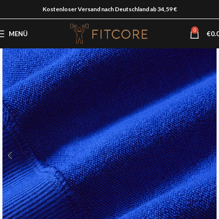
Kostenloser Versand nach Deutschland ab 34,59 €
0
MENÜ
€
0.