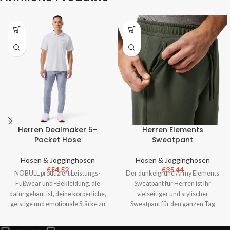
Herren Dealmaker 5-
Herren Elements
Pocket Hose
Sweatpant
Hosen & Jogginghosen
Hosen & Jogginghosen
€
54.52
€
35.44
NOBULL produziert Leistungs-
Der dunkelgrüne Army Elements
Fußwear und -Bekleidung, die
Sweatpant für Herren ist Ihr
dafür gebaut ist, deine körperliche,
vielseitiger und stylischer
geistige und emotionale Stärke zu
Sweatpant für den ganzen Tag
fördern. Keine Spieler
Komfort. Bewältigen Sie alles, was